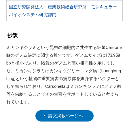
国立研究開発法人 産業技術総合研究所 モレキュラー
バイオシステム研究部門
抄訳
ミカンキジラミという昆虫の細胞内に共生する細菌Carsone
llaのゲノム決定に関する報告です。ゲノムサイズは173,958
bpと極小であり、既報のゲノムと高い相同性を示しまし
た。ミカンキジラミはカンキツグリーニング病（huanglong
bing)という植物の重要病害の病原体を媒介するベクターと
して知られており、Carsonellaはミカンキジラミにアミノ酸
等を供給することでその生育をサポートしていると考えら
れています。
論文掲載ページへ