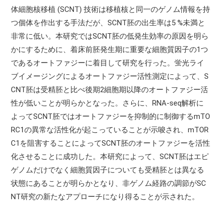
体細胞核移植 (SCNT) 技術は移植核と同一のゲノム情報を持
つ個体を作出する手法だが、SCNT胚の出生率は5 %未満と
非常に低い。本研究ではSCNT胚の低発生効率の原因を明ら
かにするために、着床前胚発生期に重要な細胞質因子の1つ
であるオートファジーに着目して研究を行った。蛍光ライ
ブイメージングによるオートファジー活性測定によって、S
CNT胚は受精胚と比べ後期2細胞期以降のオートファジー活
性が低いことが明らかとなった。さらに、RNA-seq解析に
よってSCNT胚ではオートファジーを抑制的に制御するmTO
RC1の異常な活性化が起こっていることが示唆され、mTOR
C1を阻害することによってSCNT胚のオートファジーを活性
化させることに成功した。本研究によって、SCNT胚はエピ
ゲノムだけでなく細胞質因子についても受精胚とは異なる
状態にあることが明らかとなり、非ゲノム経路の調節がSC
NT研究の新たなアプローチになり得ることが示された。