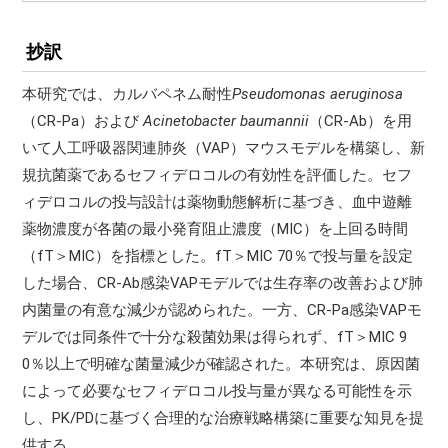
抄訳
本研究では、カルバペネム耐性
Pseudomonas aeruginosa
（CR-Pa）および
Acinetobacter baumannii
（CR-Ab）を用
いて人工呼吸器関連肺炎（VAP）マウスモデルを構築し、新
規抗菌薬であるセフィデロコルの有効性を評価した。セフ
ィデロコルの投与設計は薬物動態解析に基づき、血中遊離
薬物濃度が各菌の最小発育阻止濃度（MIC）を上回る時間
（fT＞MIC）を指標とした。fT＞MIC 70％で投与量を設定
した場合、CR-Ab感染VAPモデルでは生存率の改善および肺
内菌量の有意な減少が認められた。一方、CR-Pa感染VAPモ
デルでは同条件で十分な殺菌効果は得られず、fT＞MIC 9
0％以上で明確な菌量減少が確認された。本研究は、原因菌
によって必要なセフィデロコル投与量が異なる可能性を示
し、PK/PDに基づく合理的な治療戦略構築に重要な知見を提
供する。