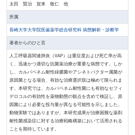
太田 賢治 賀来 敬仁 他
所属
長崎大学大学院医歯薬学総合研究科 病態解析・診断学
著者からのひと言
人工呼吸器関連肺炎（VAP）は重症度および死亡率が高
く、迅速かつ適切な抗菌薬治療が重要な病態です。しか
し、カルバペネム耐性緑膿菌やアシネトバクター属菌が
原因菌となる場合、有効な治療選択肢は極めて限られま
す。本研究では、カルバペネム耐性菌にも有効なセフィ
デロコルの有効性を薬物動態の観点を含めて検証し、原
因菌により必要な投与量が異なる可能性を示しました。
動物実験ではありますが、本研究成果が治療困難な薬剤
耐性菌感染症に対する治療戦略構築において活用される
ことを期待しています。