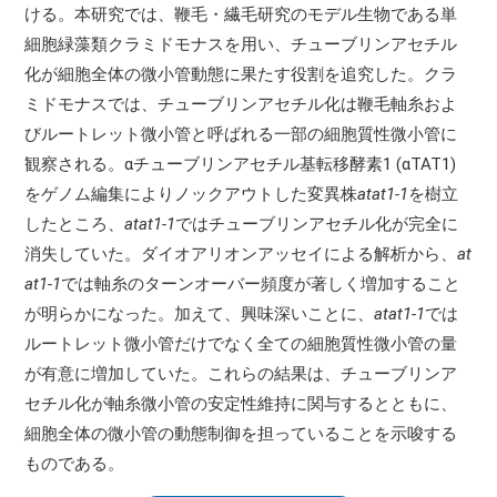
ける。本研究では、鞭毛・繊毛研究のモデル生物である単
細胞緑藻類クラミドモナスを用い、チューブリンアセチル
化が細胞全体の微小管動態に果たす役割を追究した。クラ
ミドモナスでは、チューブリンアセチル化は鞭毛軸糸およ
びルートレット微小管と呼ばれる一部の細胞質性微小管に
観察される。αチューブリンアセチル基転移酵素1 (αTAT1)
をゲノム編集によりノックアウトした変異株
atat1-1
を樹立
したところ、
atat1-1
ではチューブリンアセチル化が完全に
消失していた。ダイオアリオンアッセイによる解析から、
at
at1-1
では軸糸のターンオーバー頻度が著しく増加すること
が明らかになった。加えて、興味深いことに、
atat1-1
では
ルートレット微小管だけでなく全ての細胞質性微小管の量
が有意に増加していた。これらの結果は、チューブリンア
セチル化が軸糸微小管の安定性維持に関与するとともに、
細胞全体の微小管の動態制御を担っていることを示唆する
ものである。