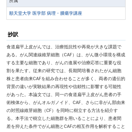
所属
順天堂大学 医学部 病理・腫瘍学講座
抄訳
食道扁平上皮がんでは、治療抵抗性や再発が大きな課題で
ある。がん関連線維芽細胞（CAF）は、がん微小環境を構成
する主要な細胞であり、がんの進展や治療応答に重要な役
割を果たす。従来の研究では、長期間培養されたがん細胞
株と患者由来CAFを組み合わせることが多く、両者の遺伝的
背景の違いが実験結果の再現性や信頼性に影響する可能性
があった。本論文では、同一の食道扁平上皮がん患者の手
術検体から、がんオルガノイド、CAF、さらに非がん部由来
の対照線維芽細胞（CF）を同時に樹立する方法を紹介す
る。本手法で樹立した細胞群を用いることにより、患者間
差を抑えた条件でがん細胞とCAFの相互作用を解析すること