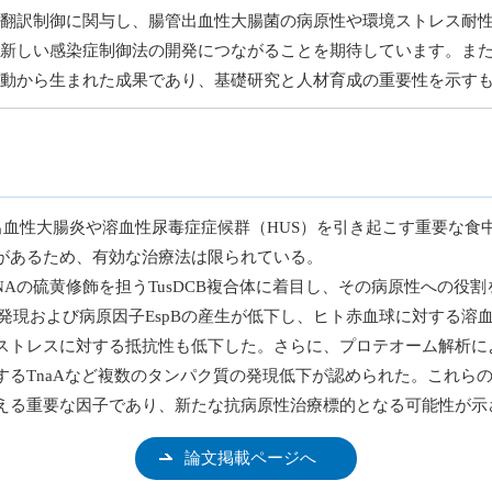
翻訳制御に関与し、腸管出血性大腸菌の病原性や環境ストレス耐
新しい感染症制御法の開発につながることを期待しています。ま
動から生まれた成果であり、基礎研究と人材育成の重要性を示す
出血性大腸炎や溶血性尿毒症症候群（HUS）を引き起こす重要な食
があるため、有効な治療法は限られている。
Aの硫黄修飾を担うTusDCB複合体に着目し、その病原性への役割を
伝子の発現および病原因子EspBの産生が低下し、ヒト赤血球に対する
ストレスに対する抵抗性も低下した。さらに、プロテオーム解析によ
るTnaAなど複数のタンパク質の発現低下が認められた。これらの結
える重要な因子であり、新たな抗病原性治療標的となる可能性が示
論文掲載ページへ