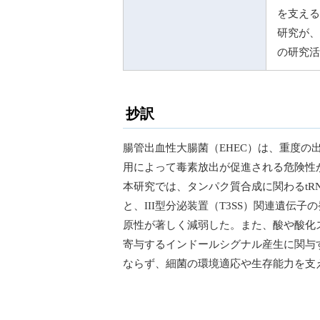
を支える
研究が、
の研究活
抄訳
腸管出血性大腸菌（EHEC）は、重度の
用によって毒素放出が促進される危険性
本研究では、タンパク質合成に関わるtRN
と、III型分泌装置（T3SS）関連遺
原性が著しく減弱した。また、酸や酸化
寄与するインドールシグナル産生に関与す
ならず、細菌の環境適応や生存能力を支