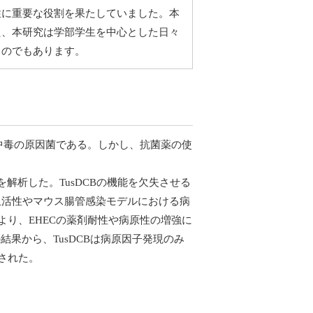
性に重要な役割を果たしていました。本
た、本研究は学部学生を中心とした日々
ものでもあります。
中毒の原因菌である。しかし、抗菌薬の使
解析した。TusDCBの機能を欠失させる
溶血活性やマウス腸管感染モデルにおける病
り、EHECの薬剤耐性や病原性の増強に
果から、TusDCBは病原因子発現のみ
された。