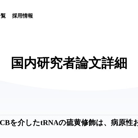
一覧
採用情報
国内研究者論文詳細
DCBを介したtRNAの硫黄修飾は、病原