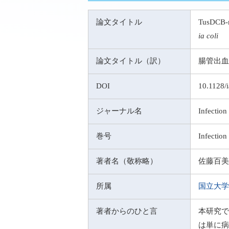
論文タイトル
TusDCB-me
ia coli
論文タイトル（訳）
腸管出血
DOI
10.1128/
ジャーナル名
Infectio
巻号
Infection
著者名（敬称略）
佐藤百美
所属
国立大学
著者からのひと言
本研究で
は単に病