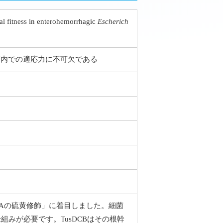
al fitness in enterohemorrhagic
Escherich
腸管内での適応力に不可欠である
NAの硫黄修飾」に着目しました。細菌
みが必要です。TusDCBはその根幹