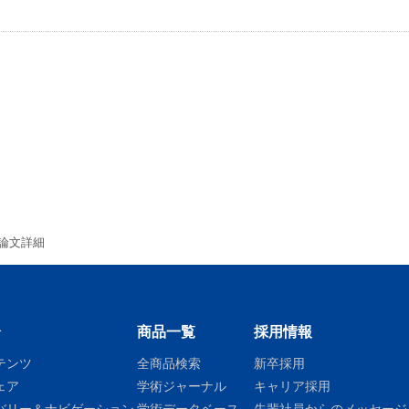
論文詳細
介
商品一覧
採用情報
テンツ
全商品検索
新卒採用
ェア
学術ジャーナル
キャリア採用
バリー＆ナビゲーション
学術データベース
先輩社員からのメッセージ