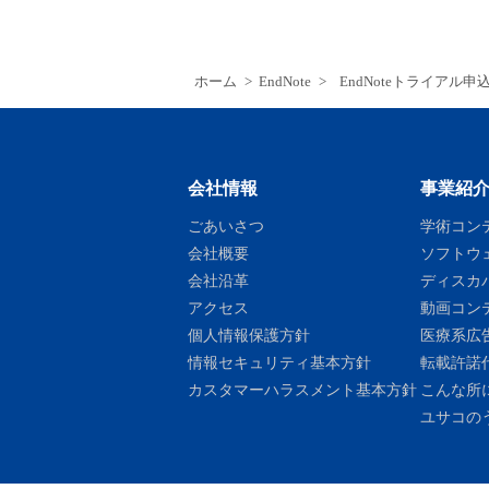
ホーム
>
EndNote
>
EndNoteトライアル
会社情報
事業紹
ごあいさつ
学術コン
会社概要
ソフトウ
会社沿革
ディスカ
アクセス
動画コン
個人情報保護方針
医療系広
情報セキュリティ基本方針
転載許諾
カスタマーハラスメント基本方針
こんな所
ユサコの