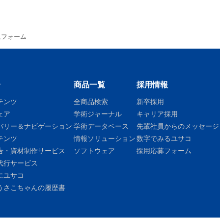
申込フォーム
介
商品一覧
採用情報
テンツ
全商品検索
新卒採用
ェア
学術ジャーナル
キャリア採用
バリー＆ナビゲーション
学術データベース
先輩社員からのメッセージ
テンツ
情報ソリューション
数字でみるユサコ
告・資材制作サービス
ソフトウェア
採用応募フォーム
代行サービス
にユサコ
うさこちゃんの履歴書