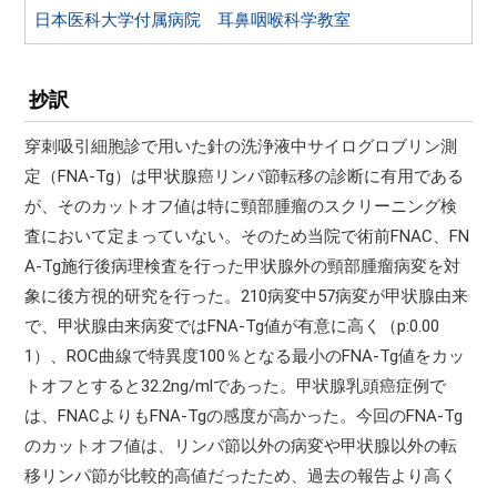
日本医科大学付属病院 耳鼻咽喉科学教室
抄訳
穿刺吸引細胞診で用いた針の洗浄液中サイログロブリン測
定（FNA-Tg）は甲状腺癌リンパ節転移の診断に有用である
が、そのカットオフ値は特に頸部腫瘤のスクリーニング検
査において定まっていない。そのため当院で術前FNAC、FN
A-Tg施行後病理検査を行った甲状腺外の頸部腫瘤病変を対
象に後方視的研究を行った。210病変中57病変が甲状腺由来
で、甲状腺由来病変ではFNA-Tg値が有意に高く（p:0.00
1）、ROC曲線で特異度100％となる最小のFNA-Tg値をカッ
トオフとすると32.2ng/mlであった。甲状腺乳頭癌症例で
は、FNACよりもFNA-Tgの感度が高かった。今回のFNA-Tg
のカットオフ値は、リンパ節以外の病変や甲状腺以外の転
移リンパ節が比較的高値だったため、過去の報告より高く