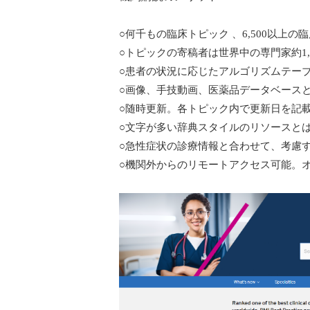
○何千もの臨床トピック 、6,500以上
○トピックの寄稿者は世界中の専門家約1,6
○患者の状況に応じたアルゴリズムテー
○画像、手技動画、医薬品データベースと
○随時更新。各トピック内で更新日を記載。[Im
○文字が多い辞典スタイルのリソースと
○急性症状の診療情報と合わせて、考慮すべき
○機関外からのリモートアクセス可能。