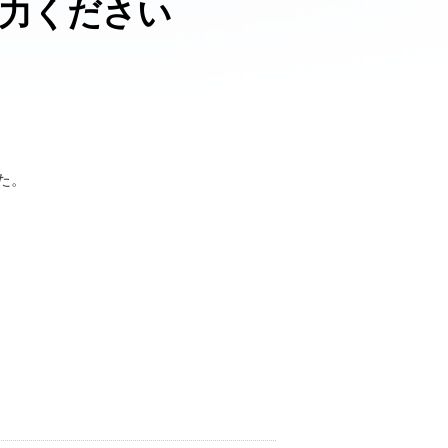
力ください
た。