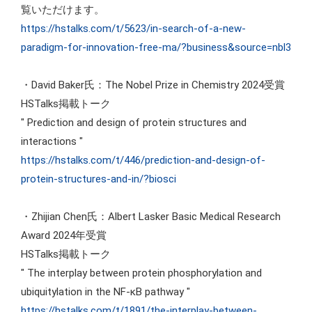
覧いただけます。
https://hstalks.com/t/5623/in-search-of-a-new-
paradigm-for-innovation-free-ma/?business&source=nbl3
・David Baker氏：The Nobel Prize in Chemistry 2024受賞
HSTalks掲載トーク
" Prediction and design of protein structures and
interactions "
https://hstalks.com/t/446/prediction-and-design-of-
protein-structures-and-in/?biosci
・Zhijian Chen氏：Albert Lasker Basic Medical Research
Award 2024年受賞
HSTalks掲載トーク
" The interplay between protein phosphorylation and
ubiquitylation in the NF-κB pathway "
https://hstalks.com/t/1891/the-interplay-between-