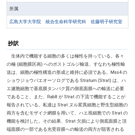
所属
広島大学大学院 統合生命科学研究科 佐藤明子研究室
抄訳
生体内で機能する細胞の多くは極性を持っている。各々
の極 (細胞膜区画) へのポストゴルジ輸送、すなわち極性輸
送は、細胞の極性構造の形成と維持に必須である。Mss4 の
ショウジョウバエオーソログである Stratum (Strat) は、ハ
エ濾胞細胞で基底膜タンパク質の側底面膜への輸送に必要
であること、また、Rab8 が Strat の下流で機能することが
報告されている。私達は Strat ヌル変異細胞と野生型細胞の
両方を含むモザイク網膜を用いて、ハエ視細胞での Strat の
機能を検討した。その結果、Strat 欠損により側底面膜と頂
端面膜の一部である光受容膜への輸送の両方が阻害される