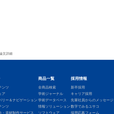
論文詳細
介
商品一覧
採用情報
テンツ
全商品検索
新卒採用
ェア
学術ジャーナル
キャリア採用
バリー＆ナビゲーション
学術データベース
先輩社員からのメッセージ
テンツ
情報ソリューション
数字でみるユサコ
告・資材制作サービス
ソフトウェア
採用応募フォーム