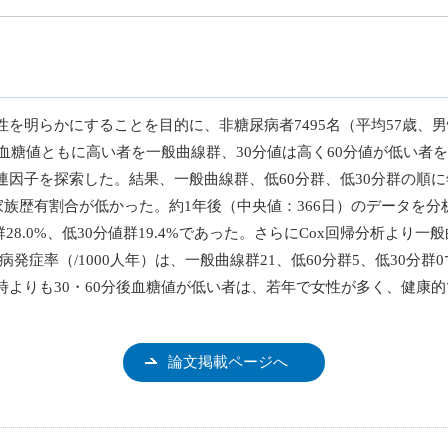
を明らかにすることを目的に、非糖尿病者7495名（平均57歳、男
血糖値ともに高い者を一般曲線群、30分値は高く60分値が低い者を低
因子を探索した。結果、一般曲線群、低60分群、低30分群の順に
病家族歴有割合が低かった。約1年後（中央値：366日）のデータを
群28.0%、低30分値群19.4%であった。さらにCox回帰分析よ
発症率（/1000人年）は、一般曲線群21、低60分群5、低30分群0
空腹時よりも30・60分後血糖値が低い者は、若年で女性が多く、健
論文掲載ページへ