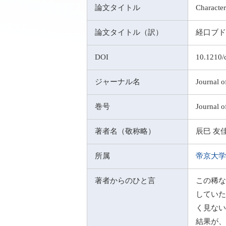
論文タイトル
Character
論文タイトル（訳）
経口ブド
DOI
10.1210/
ジャーナル名
Journal o
巻号
Journal o
著者名（敬称略）
辰巳 友
所属
帝京大学
著者からのひと言
この稀な
していた
く見ない
結果が、