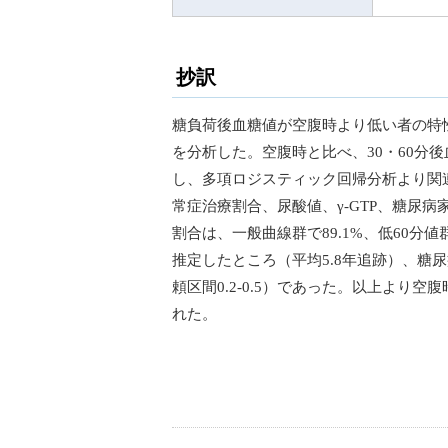
抄訳
糖負荷後血糖値が空腹時より低い者の特性
を分析した。空腹時と比べ、30・60分後
し、多項ロジスティック回帰分析より関連
常症治療割合、尿酸値、γ-GTP、糖尿
割合は、一般曲線群で89.1%、低60分値
推定したところ（平均5.8年追跡）、糖尿病
頼区間0.2-0.5）であった。以上より
れた。