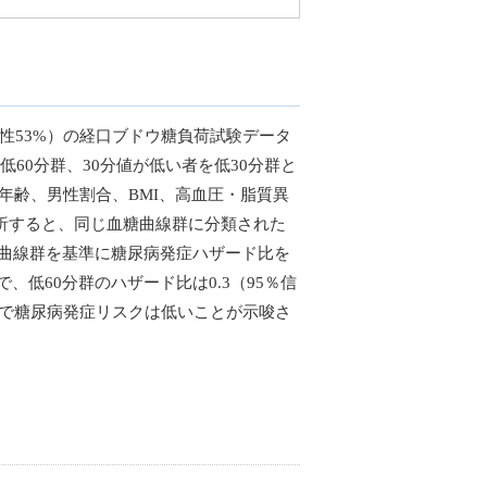
性53%）の経口ブドウ糖負荷試験データ
60分群、30分値が低い者を低30分群と
年齢、男性割合、BMI、高血圧・脂質異
分析すると、同じ血糖曲線群に分類された
り一般曲線群を基準に糖尿病発症ハザード比を
で、低60分群のハザード比は0.3（95％信
康的で糖尿病発症リスクは低いことが示唆さ