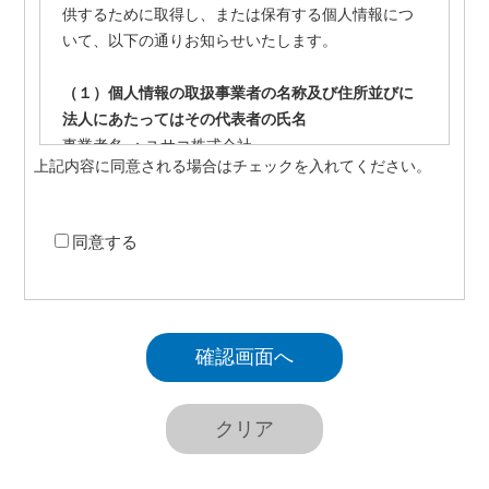
供するために取得し、または保有する個人情報につ
いて、以下の通りお知らせいたします。
（１）個人情報の取扱事業者の名称及び住所並びに
法人にあたってはその代表者の氏名
事業者名 ：ユサコ株式会社
上記内容に同意される場合はチェックを入れてください。
代表取締役：山川 真一
住所 ：〒106-0044 東京都港区東麻布2丁目17番12
号
同意する
（２）個人情報保護管理者（若しくはその代理人）
の氏名又は職名、所属及び連絡先
個人情報保護管理者：取締役 総務人事部部長
電子メール ：privacy@usaco.co.jp
電話番号 ：03-3505-6161
（３）個人情報の利用目的
当社が事業活動において取扱う個人情報の利用目的
は、次の通りといたします。