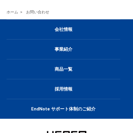
①保有個人データ
ホーム
>
お問い合わせ
会社情報
個人情報の種別
利用目的
取引先情報
業務管理、各種連絡、請求、
事業紹介
従業者管理に係わる業務に利
従業者情報
事管理業務、給与関連業務、
商品一覧
採用に係わる業務に利用する
採用応募者情報
供、採用可否判断、採用業務
採用情報
退職者との連絡、退職者から
退職者情報
るため
EndNote サポート体制のご紹介
お問合せ者情報
お問合せに回答するため
本人および代理人の情