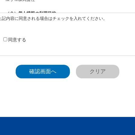
（２）個人情報の利用目的
上記内容に同意される場合はチェックを入れてください。
当社が事業活動において取扱う個人情報の利用目的は、次の通りと
①保有個人データ
同意する
個人情報の種別
利用目的
取引先情報
業務管理、各種連絡、請求、支
従業者管理に係わる業務に利用
従業者情報
務、給与関連業務、福利厚生業
採用に係わる業務に利用するた
採用応募者情報
否判断、採用業務に関する連絡
退職者情報
退職者との連絡、退職者からの
お問合せ者情報
お問合せに回答するため