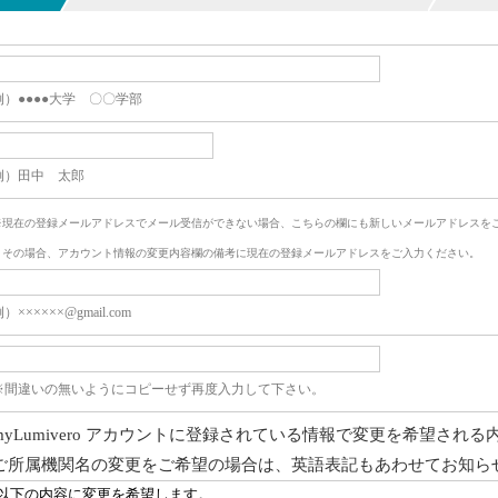
例）●●●●大学 〇〇学部
例）田中 太郎
※現在の登録メールアドレスでメール受信ができない場合、こちらの欄にも新しいメールアドレスを
その場合、アカウント情報の変更内容欄の備考に現在の登録メールアドレスをご入力ください。
）××××××@gmail.com
※間違いの無いようにコピーせず再度入力して下さい。
myLumivero アカウントに登録されている情報で変更を希望され
ご所属機関名の変更をご希望の場合は、英語表記もあわせてお知ら