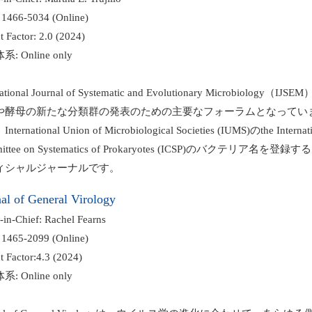
1466-5034 (Online)
 Factor: 2.0 (2024)
 Online only
ational Journal of Systematic and Evolutionary Microbiology（IJS
酵母の新たな分類群の発表のための主要なフォーラムとなってい
ernational Union of Microbiological Societies (IUMS)のthe Internat
ttee on Systematics of Prokaryotes (ICSP)のバクテリア名を登録する
ィシャルジャーナルです。
al of General Virology
-in-Chief: Rachel Fearns
1465-2099 (Online)
 Factor:4.3 (2024)
 Online only