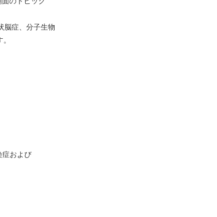
ゆる側面のトピック
状脳症、分子生物
す。
、感染症および
。