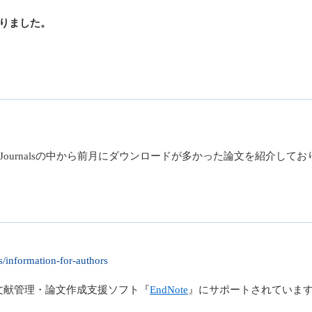
になりました。
、MS Journalsの中から前月にダウンロードが多かった論文を紹介
s/information-for-authors
の投稿規程は文献管理・論文作成支援ソフト『
EndNote
』にサポートされていま