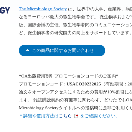
The Microbiology Society
は、世界中の大学、産業界、病
なるヨーロッパ最大の微生物学会です。 微生物学および
版、国際会議の主催、微生物学者間のコミュニケーショ
ど、微生物学者の研究能力の向上をサポートしています
この商品に関するお問い合わせ
*
OA出版費用割引プロモーションコードのご案内
*
プロモーションコード :
USACO20232025
（有効期限：20
論文をオープンアクセスにするための費用が10%割引に
ます。 雑誌購読契約の有無等に関わらず、どなたでもO
Microbiology Societyタイトルへの投稿時に是非ご利用
＊詳細や使用方法は
こちら
をご確認ください。