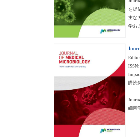
Jour
を提供
主なカ
学およ
Jour
Editor-
ISSN: 
Impact
購読体系:
Jour
細菌学