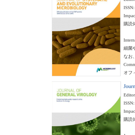
ISSN: 
Impact
購読体系:
Intern
細菌や
なお、Int
Commi
オフ
Journ
Editor
ISSN: 
Impact
購読体系: