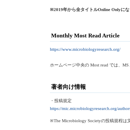
※2019年から全タイトルOnline Only
Monthly Most Read Article
https://www.microbiologyresearch.org/
ホームページ中央の Most read では
著者向け情報
・投稿規定
https://mic.microbiologyresearch.org/author
※The Microbiology Society