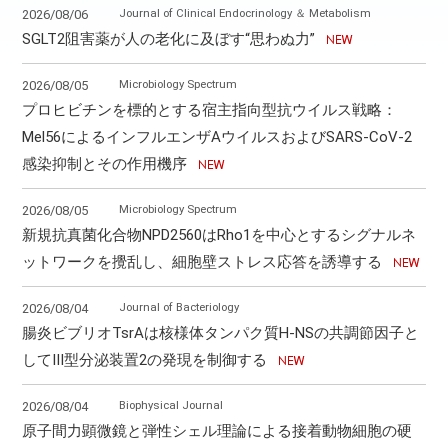
Journal of Clinical Endocrinology ＆ Metabolism
2026/08/06
SGLT2阻害薬が人の老化に及ぼす“思わぬ力”
Microbiology Spectrum
2026/08/05
プロヒビチンを標的とする宿主指向型抗ウイルス戦略：
Mel56によるインフルエンザAウイルスおよびSARS-CoV-2
感染抑制とその作用機序
Microbiology Spectrum
2026/08/05
新規抗真菌化合物NPD2560はRho1を中心とするシグナルネ
ットワークを攪乱し、細胞壁ストレス応答を誘導する
Journal of Bacteriology
2026/08/04
腸炎ビブリオTsrAは核様体タンパク質H-NSの共調節因子と
してⅢ型分泌装置2の発現を制御する
Biophysical Journal
2026/08/04
原子間力顕微鏡と弾性シェル理論による接着動物細胞の硬