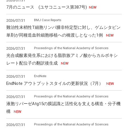
2026/07/31
7月のニュース (ユサコニュース第387号)
BMJ Case Reports
2026/07/31
難治性末梢性T細胞リンパ腫非特定型に対し、ゲムシタビン
単剤が同種造血幹細胞移植への橋渡しとなった1例
Proceedings of the National Academy of Sciences
2026/07/31
光合成酸素発生系における脂肪族アミノ酸からカルボキシ
レート配位子の翻訳後生成
EndNote
2026/07/31
EndNote アウトプットスタイルの更新状況（7月）
Proceedings of the National Academy of Sciences
2026/07/31
液胞リパーゼAtg15の膜認識と活性化を支える構造・分子機
構
Proceedings of the National Academy of Sciences
2026/07/31