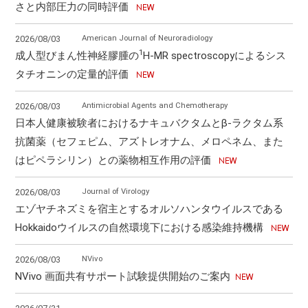
さと内部圧力の同時評価
American Journal of Neuroradiology
2026/08/03
1
成人型びまん性神経膠腫の
H-MR spectroscopyによるシス
タチオニンの定量的評価
Antimicrobial Agents and Chemotherapy
2026/08/03
日本人健康被験者におけるナキュバクタムとβ-ラクタム系
抗菌薬（セフェピム、アズトレオナム、メロペネム、また
はピペラシリン）との薬物相互作用の評価
Journal of Virology
2026/08/03
エゾヤチネズミを宿主とするオルソハンタウイルスである
Hokkaidoウイルスの自然環境下における感染維持機構
NVivo
2026/08/03
NVivo 画面共有サポート試験提供開始のご案内