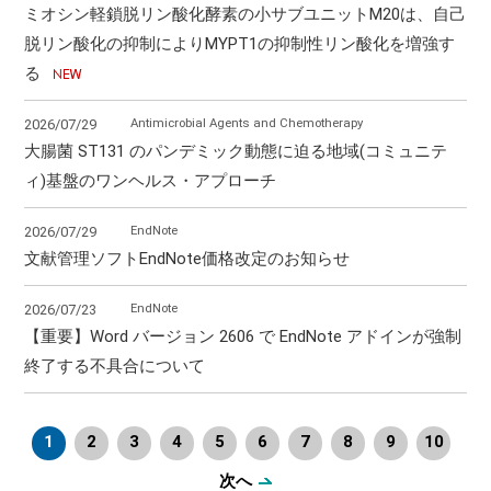
ミオシン軽鎖脱リン酸化酵素の小サブユニットM20は、自己
脱リン酸化の抑制によりMYPT1の抑制性リン酸化を増強す
る
Antimicrobial Agents and Chemotherapy
2026/07/29
大腸菌 ST131 のパンデミック動態に迫る地域(コミュニテ
ィ)基盤のワンヘルス・アプローチ
EndNote
2026/07/29
文献管理ソフトEndNote価格改定のお知らせ
EndNote
2026/07/23
【重要】Word バージョン 2606 で EndNote アドインが強制
終了する不具合について
1
2
3
4
5
6
7
8
9
10
次へ