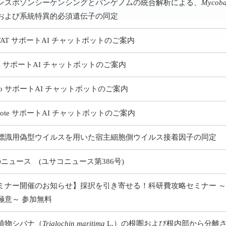
ンスポゾンシーケンシングとパンゲノムの統合解析による、
Mycoba
および系統特異的必須遺伝子の同定
STAT サポートAI チャットボットのご案内
avi サポートAI チャットボットのご案内
ivo サポートAI チャットボットのご案内
Note サポートAI チャットボットのご案内
標識用偽型ウイルスを用いた宿主細胞側ウイルス接着因子の同定
のニュース (ユサコニュース第386号)
ミナー開催のお知らせ】採択を引き寄せる！科研費攻略セミナー 
極意～ 参加無料
植物シバナ（
Triglochin maritima
L.）の根圏および根内部から分離