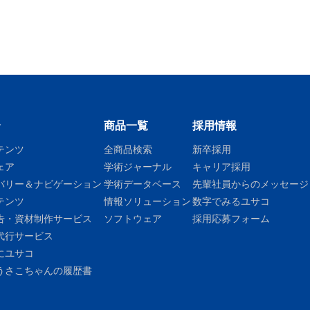
介
商品一覧
採用情報
テンツ
全商品検索
新卒採用
ェア
学術ジャーナル
キャリア採用
バリー＆ナビゲーション
学術データベース
先輩社員からのメッセージ
テンツ
情報ソリューション
数字でみるユサコ
告・資材制作サービス
ソフトウェア
採用応募フォーム
代行サービス
にユサコ
うさこちゃんの履歴書