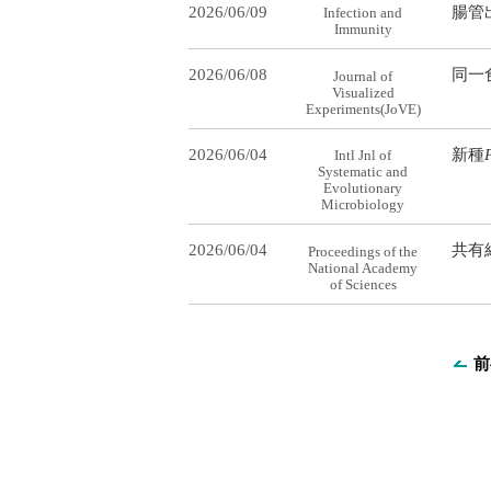
2026/06/09
腸管
Infection and
Immunity
2026/06/08
同一
Journal of
Visualized
Experiments(JoVE)
2026/06/04
新種
Intl Jnl of
Systematic and
Evolutionary
Microbiology
2026/06/04
共有
Proceedings of the
National Academy
of Sciences
前