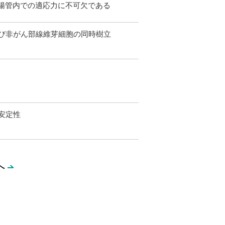
び腸管内での適応力に不可欠である
び非がん部線維芽細胞の同時樹立
安定性
へ