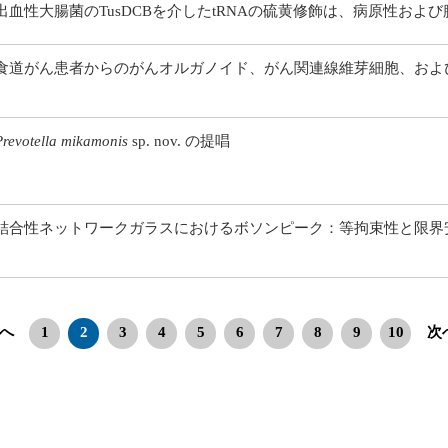
出血性大腸菌のTusDCBを介したtRNAの硫黄修飾は、病原性およ
食道がん患者からのがんオルガノイド、がん関連線維芽細胞、およ
Prevotella mikamonis
sp. nov. の提唱
結合性ネットワークガラスにおけるボソンピーク：等拘束性と限界
へ
1
2
3
4
5
6
7
8
9
10
次