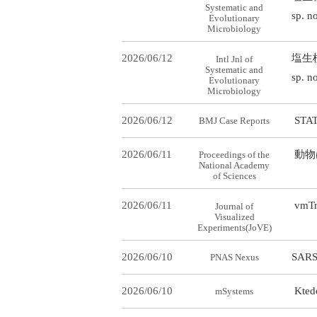
Systematic and
sp. 
Evolutionary
Microbiology
2026/06/12
塩生
Intl Jnl of
Systematic and
sp. 
Evolutionary
Microbiology
2026/06/12
ST
BMJ Case Reports
2026/06/11
動物
Proceedings of the
National Academy
of Sciences
2026/06/11
vm
Journal of
Visualized
Experiments(JoVE)
2026/06/10
SA
PNAS Nexus
2026/06/10
Kt
mSystems