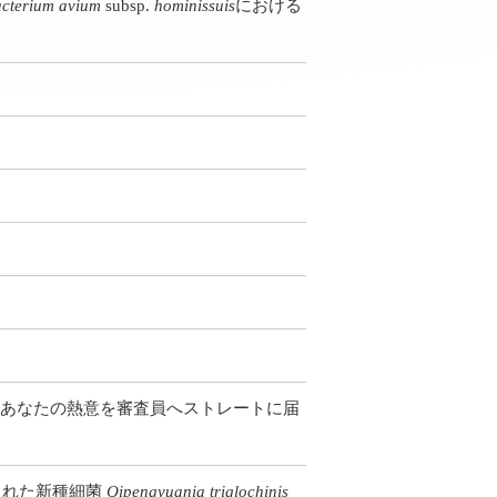
cterium avium
subsp.
hominissuis
における
～あなたの熱意を審査員へストレートに届
された新種細菌
Qipengyuania triglochinis