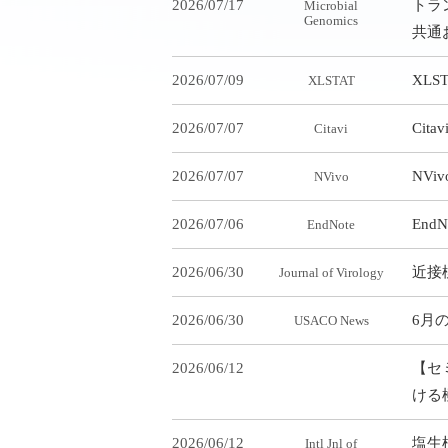
2026/07/17
トラ
Microbial
Genomics
共通
2026/07/09
XL
XLSTAT
2026/07/07
Cit
Citavi
2026/07/07
NV
NVivo
2026/07/06
End
EndNote
2026/06/30
近接
Journal of Virology
2026/06/30
6月
USACO News
2026/06/12
【セ
ける
2026/06/12
塩生
Intl Jnl of