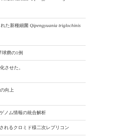
された新種細菌
Qipengyuania triglochinis
芽球癆の1例
化させた。
度の向上
床・ゲノム情報の統合解析
と予測されるクロミド様二次レプリコン