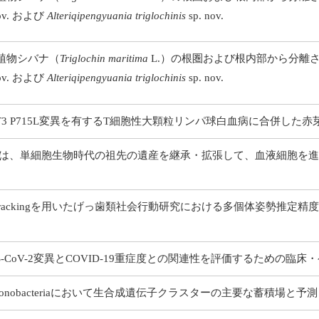
nov. および
Alteriqipengyuania triglochinis
sp. nov.
植物シバナ（
Triglochin maritima
L.）の根圏および根内部から分離
nov. および
Alteriqipengyuania triglochinis
sp. nov.
AT3 P715L変異を有するT細胞性大顆粒リンパ球白血病に合併した赤
は、単細胞生物時代の祖先の遺産を継承・拡張して、血液細胞を進
Trackingを用いたげっ歯類社会行動研究における多個体姿勢推定精
RS-CoV-2変異とCOVID-19重症度との関連性を評価するための臨
edonobacteriaにおいて生合成遺伝子クラスターの主要な蓄積場