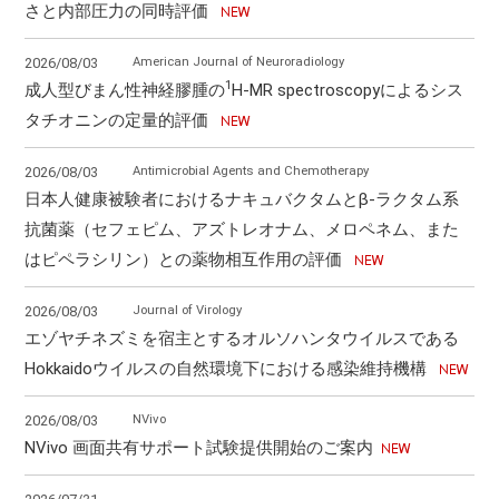
さと内部圧力の同時評価
American Journal of Neuroradiology
2026/08/03
1
成人型びまん性神経膠腫の
H-MR spectroscopyによるシス
タチオニンの定量的評価
Antimicrobial Agents and Chemotherapy
2026/08/03
日本人健康被験者におけるナキュバクタムとβ-ラクタム系
抗菌薬（セフェピム、アズトレオナム、メロペネム、また
はピペラシリン）との薬物相互作用の評価
Journal of Virology
2026/08/03
エゾヤチネズミを宿主とするオルソハンタウイルスである
Hokkaidoウイルスの自然環境下における感染維持機構
NVivo
2026/08/03
NVivo 画面共有サポート試験提供開始のご案内