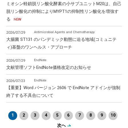
ミオシン軽鎖脱リン酸化酵素の小サブユニットM20は、自己
脱リン酸化の抑制によりMYPT1の抑制性リン酸化を増強す
る
Antimicrobial Agents and Chemotherapy
2026/07/29
大腸菌 ST131 のパンデミック動態に迫る地域(コミュニテ
ィ)基盤のワンヘルス・アプローチ
EndNote
2026/07/29
文献管理ソフトEndNote価格改定のお知らせ
EndNote
2026/07/23
【重要】Word バージョン 2606 で EndNote アドインが強制
終了する不具合について
1
2
3
4
5
6
7
8
9
10
次へ