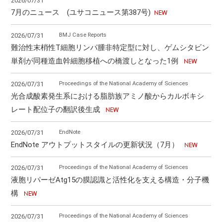
2026/07/31
7月のニュース (ユサコニュース第387号)
BMJ Case Reports
2026/07/31
難治性末梢性T細胞リンパ腫非特定型に対し、ゲムシタビン
単剤が同種造血幹細胞移植への橋渡しとなった1例
Proceedings of the National Academy of Sciences
2026/07/31
光合成酸素発生系における脂肪族アミノ酸からカルボキシ
レート配位子の翻訳後生成
EndNote
2026/07/31
EndNote アウトプットスタイルの更新状況（7月）
Proceedings of the National Academy of Sciences
2026/07/31
液胞リパーゼAtg15の膜認識と活性化を支える構造・分子機
構
Proceedings of the National Academy of Sciences
2026/07/31