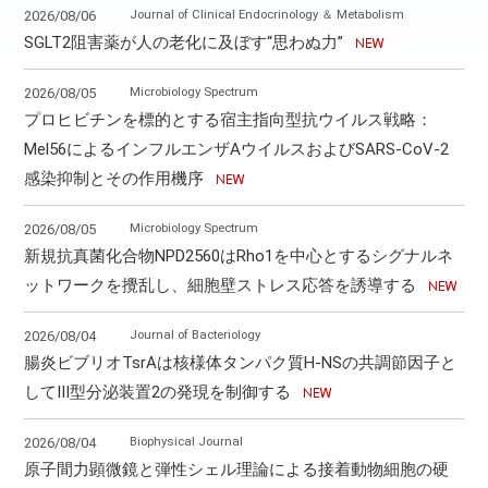
Journal of Clinical Endocrinology ＆ Metabolism
2026/08/06
SGLT2阻害薬が人の老化に及ぼす“思わぬ力”
Microbiology Spectrum
2026/08/05
プロヒビチンを標的とする宿主指向型抗ウイルス戦略：
Mel56によるインフルエンザAウイルスおよびSARS-CoV-2
感染抑制とその作用機序
Microbiology Spectrum
2026/08/05
新規抗真菌化合物NPD2560はRho1を中心とするシグナルネ
ットワークを攪乱し、細胞壁ストレス応答を誘導する
Journal of Bacteriology
2026/08/04
腸炎ビブリオTsrAは核様体タンパク質H-NSの共調節因子と
してⅢ型分泌装置2の発現を制御する
Biophysical Journal
2026/08/04
原子間力顕微鏡と弾性シェル理論による接着動物細胞の硬